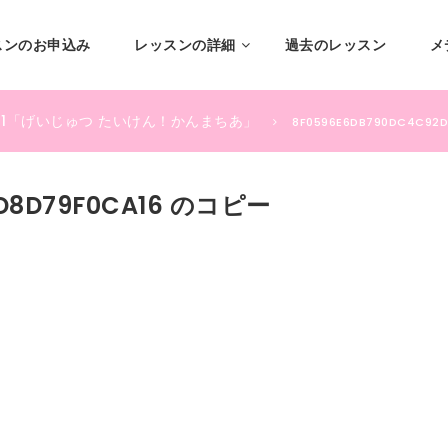
スンのお申込み
レッスンの詳細
過去のレッスン
メ
3.21「げいじゅつ たいけん！かんまちあ」
8F0596E6DB790DC4C92
D8D79F0CA16 のコピー