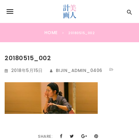
S
k
T
i
p
o
t
HOME
20180515_002
g
o
m
g
a
20180515_002
i
l
n
e
2018年5月15日
BIJIN_ADMIN_0406
c
o
n
n
a
t
e
v
n
i
t
g
a
SHARE: