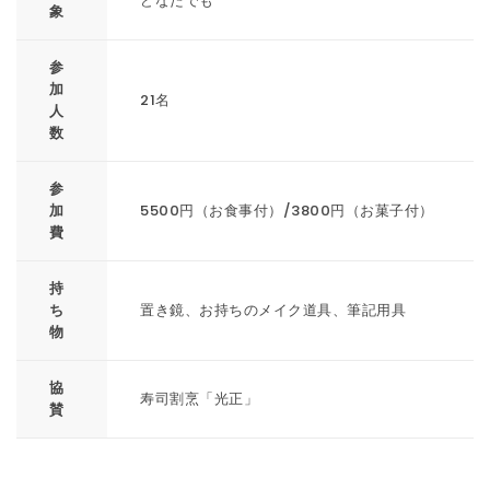
どなたでも
象
参
加
21名
人
数
参
加
5500円（お食事付）/3800円（お菓子付）
費
持
ち
置き鏡、お持ちのメイク道具、筆記用具
物
協
寿司割烹「光正」
賛