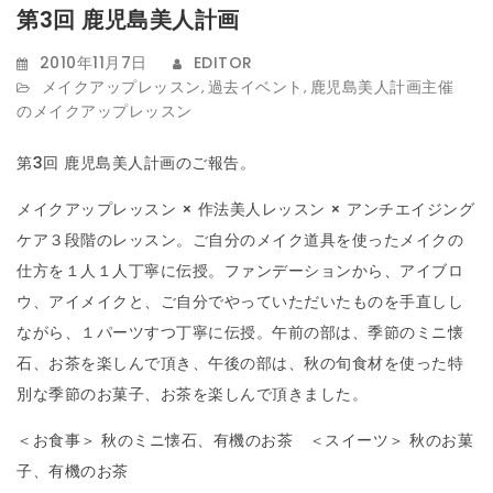
第3回 鹿児島美人計画
t
i
2010年11月7日
EDITOR
メイクアップレッスン
過去イベント
鹿児島美人計画主催
,
,
o
のメイクアップレッスン
n
第3回 鹿児島美人計画のご報告。
メイクアップレッスン × 作法美人レッスン × アンチエイジング
ケア３段階のレッスン。ご自分のメイク道具を使ったメイクの
仕方を１人１人丁寧に伝授。ファンデーションから、アイブロ
ウ、アイメイクと、ご自分でやっていただいたものを手直しし
ながら、１パーツすつ丁寧に伝授。午前の部は、季節のミニ懐
石、お茶を楽しんで頂き、午後の部は、秋の旬食材を使った特
別な季節のお菓子、お茶を楽しんで頂きました。
＜お食事＞ 秋のミニ懐石、有機のお茶 ＜スイーツ＞ 秋のお菓
子、有機のお茶