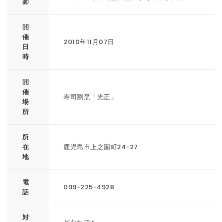
師
開
催
2010年11月07日
日
時
開
催
寿司割烹「光正」
場
所
所
在
鹿児島市上之園町24-27
地
電
099-225-4928
話
対