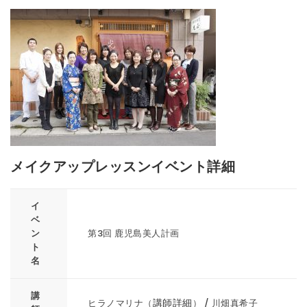
メイクアップレッスンイベント詳細
イ
ベ
ン
第3回 鹿児島美人計画
ト
名
講
講師詳細
ヒラノマリナ（
） / 川畑真希子