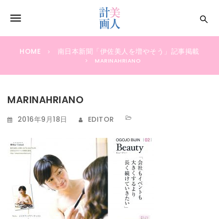
S
k
T
i
p
o
t
HOME
南日本新聞「伊佐美人を増やそう」記事掲載
g
o
MARINAHRIANO
m
g
a
i
l
MARINAHRIANO
n
e
c
2016年9月18日
EDITOR
o
n
n
a
t
e
v
n
i
t
g
a