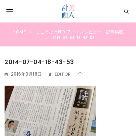
S
k
T
i
p
o
t
HOME
しごとびとNO.12「インタビュー」記事掲載
g
o
2014-07-04-18-43-53
m
g
a
i
l
2014-07-04-18-43-53
n
e
c
2016年9月18日
EDITOR
o
n
n
a
t
e
v
n
i
t
g
a