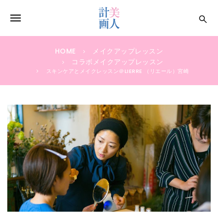
S
k
T
i
p
o
t
HOME
メイクアップレッスン
g
o
コラボメイクアップレッスン
m
スキンケアとメイクレッスン＠LIERRE （リエール）宮崎
g
a
i
l
n
e
c
o
n
n
a
t
e
v
n
i
t
g
a