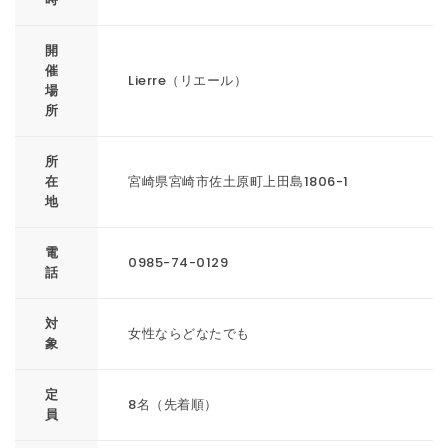
開
催
Lierre（リエール）
場
所
所
在
宮崎県宮崎市佐土原町上田島1806-1
地
電
0985-74-0129
話
対
女性ならどなたでも
象
定
8名（先着順）
員