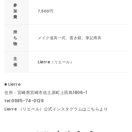
参
加
7,500円
費
持
ち
メイク道具一式、置き鏡、筆記用具
物
主
Lierre
（リエール）
催
■ Lierre
住所：宮崎県宮崎市佐土原町上田島1806-1
tel:0985-74-0129
Lierre （リエール）公式インスタグラムは
こちらより