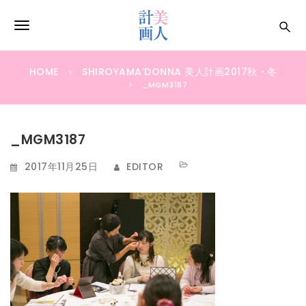
S
k
T
i
p
o
t
HOME
SHIROYAMA’DONNA 美人計画2017秋・冬
g
o
_MGM3187
m
g
a
i
l
_MGM3187
n
e
c
2017年11月25日
EDITOR
o
n
n
a
t
e
v
n
i
t
g
a