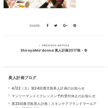
t
i
o
SHARE:
n
PREVIOUS ARTICLE
ShiroyaMa’donna 美人計画2017秋・冬
美人計画ブログ
4/22（土）第24回鹿児島美人計画のお知らせ
マンツーマンメイクレッスン予約受付休止のお知らせ
第23回鹿児島美人計画｜スキンケアブランドマールア