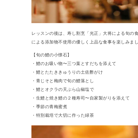
レッスンの後は、寿し割烹「光正」大将による旬の
による添加物不使用の優しく上品な食事を楽しみま
【旬の鱧の小懐石】
・鱧のお吸い物〜三つ葉とすだちを添えて
・鱧とたたききゅうりの土佐酢がけ
・青じそと梅肉で旬の鱧落とし
・鱧とオクラの天ぷら山椒塩で
・生鱧と焼き鱧の２種寿司〜自家製がりを添えて
・季節の青梅蜜煮
・特別栽培で大切に作った緑茶