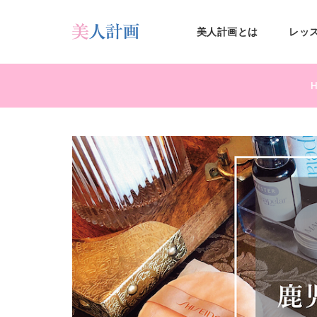
S
k
美人計画とは
レッ
i
鹿児
p
t
o
m
島美
a
i
n
c
人計
o
n
t
e
画
n
t