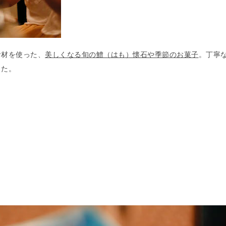
食材を使った、
美しくなる旬の鱧（はも）懐石や季節のお菓子
。丁寧
した。