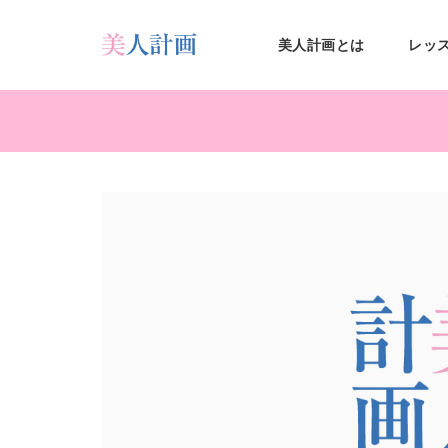
S
k
美人計画とは
レッ
i
鹿児
p
t
o
m
島美
a
i
n
c
人計
o
n
t
e
画
n
t